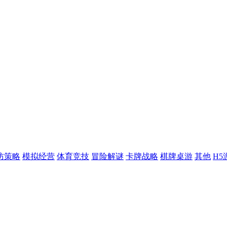
防策略
模拟经营
体育竞技
冒险解谜
卡牌战略
棋牌桌游
其他
H5